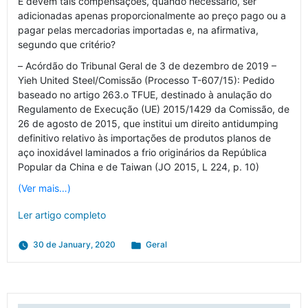
E devem tais compensações, quando necessário, ser
adicionadas apenas proporcionalmente ao preço pago ou a
pagar pelas mercadorias importadas e, na afirmativa,
segundo que critério?
– Acórdão do Tribunal Geral de 3 de dezembro de 2019 –
Yieh United Steel/Comissão (Processo T-607/15): Pedido
baseado no artigo 263.o TFUE, destinado à anulação do
Regulamento de Execução (UE) 2015/1429 da Comissão, de
26 de agosto de 2015, que institui um direito antidumping
definitivo relativo às importações de produtos planos de
aço inoxidável laminados a frio originários da República
Popular da China e de Taiwan (JO 2015, L 224, p. 10)
(Ver mais…)
Ler artigo completo
Posted
30 de January, 2020
Geral
in