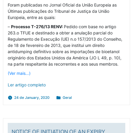
Foram publicadas no Jornal Oficial da União Europeia as
Últimas publicações do Tribunal de Justiça da União
Europeia, entre as quais:
–
Processo T-276/13 RENV:
Pedido com base no artigo
263.o TFUE e destinado a obter a anulação parcial do
Regulamento de Execução (UE) n.o 157/2013 do Conselho,
de 18 de fevereiro de 2013, que institui um direito
antidumping definitivo sobre as importações de bioetanol
originário dos Estados Unidos da América (JO L 49, p. 10),
na parte respeitante às recorrentes e aos seus membros.
(Ver mais…)
Ler artigo completo
Posted
24 de January, 2020
Geral
in
NOTICE OF INITIATION OF AN EXPIRY