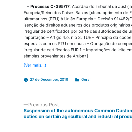
–
Processo C-395/17
: Acórdão do Tribunal de Justi
Europeia/Reino dos Países Baixos [«Incumprimento de Es
ultramarinos (PTU) à União Europeia – Decisão 91/482
isenção de direitos aduaneiros dos produtos originários
irregular de certificados por parte das autoridades d
importação – Artigo 4.o, n.o 3, TUE – Princípio da co
especiais com os PTU em causa – Obrigação de compens
irregular de certificados EUR.1 – Importações de leit
sêmolas provenientes de Aruba»]
(Ver mais…)
Posted
27 de December, 2019
Geral
in
POST
Previous
Previous Post
post:
Suspension of the autonomous Common Customs
duties on certain agricultural and industrial prod
NAVIGATION