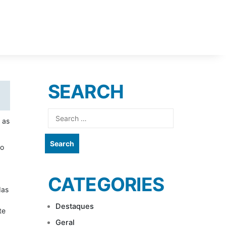
SEARCH
Search
 as
for:
no
CATEGORIES
das
Destaques
te
Geral