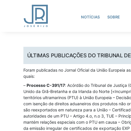
NOTÍCIAS
SOBRE
ÚLTIMAS PUBLICAÇÕES DO TRIBUNAL DE
Foram publicadas no Jornal Oficial da União Europeia as
quais:
–
Processo C-391/17
: Acórdão do Tribunal de Justiça
Unido da Grã-Bretanha e da Irlanda do Norte [«Incumpr
territórios ultramarinos (PTU) à União Europeia – Decis
com isenção de direitos aduaneiros dos produtos não o
são reexportados em natureza para a União – Certificad
autoridades de um PTU – Artigo 4.o, n.o 3, TUE – Prin
mantém relações especiais com o PTU em causa – Obrig
da emissão irregular de certificados de exportação EXP