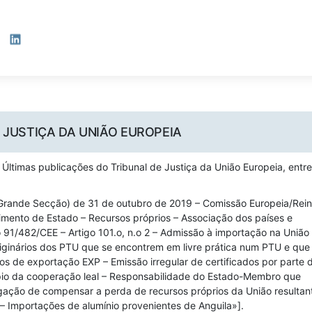
LinkedIn
 JUSTIÇA DA UNIÃO EUROPEIA
 Últimas publicações do Tribunal de Justiça da União Europeia, entre
 (Grande Secção) de 31 de outubro de 2019 – Comissão Europeia/Rei
imento de Estado – Recursos próprios – Associação dos países e
ão 91/482/CEE – Artigo 101.o, n.o 2 – Admissão à importação na União
riginários dos PTU que se encontrem em livre prática num PTU e que
os de exportação EXP – Emissão irregular de certificados por parte 
cípio da cooperação leal – Responsabilidade do Estado-Membro que
ação de compensar a perda de recursos próprios da União resultan
 – Importações de alumínio provenientes de Anguila»].