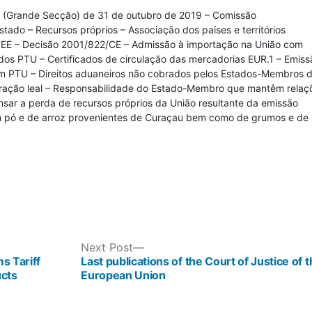
ça (Grande Secção) de 31 de outubro de 2019 – Comissão
tado – Recursos próprios – Associação dos países e territórios
/CEE – Decisão 2001/822/CE – Admissão à importação na União com
 dos PTU – Certificados de circulação das mercadorias EUR.1 – Emiss
e um PTU – Direitos aduaneiros não cobrados pelos Estados-Membros 
operação leal – Responsabilidade do Estado-Membro que mantêm relaç
ar a perda de recursos próprios da União resultante da emissão
e em pó e de arroz provenientes de Curaçau bem como de grumos e de
Next
Next Post
post:
 Tariff
Last publications of the Court of Justice of 
ucts
European Union