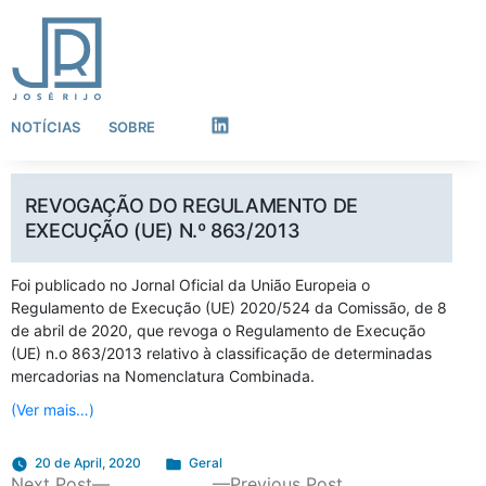
NOTÍCIAS
SOBRE
LinkedIn
REVOGAÇÃO DO REGULAMENTO DE
EXECUÇÃO (UE) N.º 863/2013
Foi publicado no Jornal Oficial da União Europeia o
Regulamento de Execução (UE) 2020/524 da Comissão, de 8
de abril de 2020, que revoga o Regulamento de Execução
(UE) n.o 863/2013 relativo à classificação de determinadas
mercadorias na Nomenclatura Combinada.
(Ver mais…)
Posted
20 de April, 2020
Geral
Next
Previous
Next Post
in
Previous Post