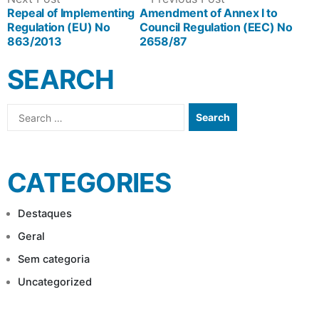
POST
post:
post:
Repeal of Implementing
Amendment of Annex I to
Regulation (EU) No
Council Regulation (EEC) No
NAVIGATION
863/2013
2658/87
SEARCH
Search
for:
CATEGORIES
Destaques
Geral
Sem categoria
Uncategorized