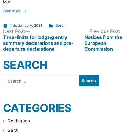
Man.
(Ver mais…)
Posted
4 de January, 2021
Geral
POST
Next
Previ
Next Post
in
Previous Post
post:
post:
Time-limits for lodging entry
Notices from the
summary declarations and pre-
European
NAVIGATION
departure declarations
Commission
SEARCH
Search
for:
CATEGORIES
Destaques
Geral