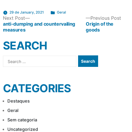
Posted
29 de January, 2021
Geral
POST
Next
Prev
Next Post
in
Previous Post
post:
post
anti-dumping and countervailing
Origin of the
measures
goods
NAVIGATION
SEARCH
Search
for:
CATEGORIES
Destaques
Geral
Sem categoria
Uncategorized