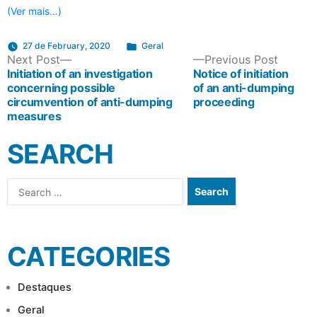
(Ver mais…)
Posted
27 de February, 2020
Geral
POST
Next
Previo
Next Post
in
Previous Post
post:
post:
Initiation of an investigation
Notice of initiation
concerning possible
of an anti-dumping
NAVIGATION
circumvention of anti-dumping
proceeding
measures
SEARCH
Search
for:
CATEGORIES
Destaques
Geral