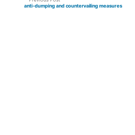
POST
post:
anti-dumping and countervailing measures
NAVIGATION