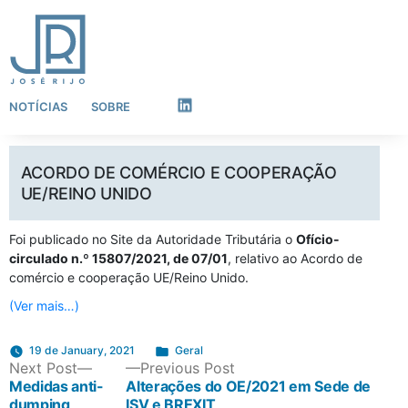
NOTÍCIAS
SOBRE
LinkedIn
ACORDO DE COMÉRCIO E COOPERAÇÃO
UE/REINO UNIDO
Foi publicado no Site da Autoridade Tributária o
Ofício-
circulado n.º 15807/2021, de 07/01
, relativo ao Acordo de
comércio e cooperação UE/Reino Unido.
(Ver mais…)
Posted
19 de January, 2021
Geral
POST
Next
Previous
Next Post
Previous Post
in
post:
post:
Medidas anti-
Alterações do OE/2021 em Sede de
dumping
ISV e BREXIT